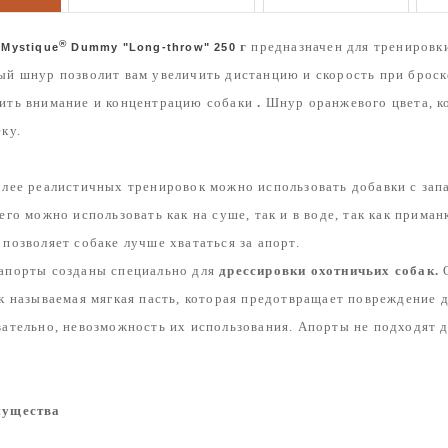
®
г
предназначен для тренировк
 Mystique
Dummy "Long-throw" 250
ый шнур позволит вам увеличить дистанцию и скорость при броск
шить
внимание
и
концентрацию
собаки
.
Шнур оранжевого цвета, ко
еку.
олее реалистичных тренировок можно использовать добавки с зап
его можно использовать как на суше, так и в воде, так как приман
 позволяет собаке лучше хвататься за апорт.
апорты созданы специально для
дрессировки охотничьих собак.
О
ак называемая мягкая пасть, которая предотвращает повреждение 
вательно, невозможность их использования. Апорты не подходят д
мущества