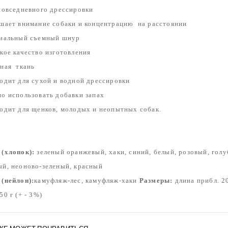
 повседневного дрессировки
чшает внимание собаки и
концентрацию
на расстоянии
циальный съемный шнур
окое качество изготовления
чная
ткань
ходит для сухой и водной дрессировки
но использовать добавки запах
ходит для щенков, молодых и неопытных собак.
 (хлопок):
зеленый оранжевый, хаки, синий, белый, розовый, голу
ый, неоново-зеленый, красный
 (нейлон):
камуфляж-лес, камуфляж-хаки
Размеры:
длина прибл. 20
50 г (+ - 3%)