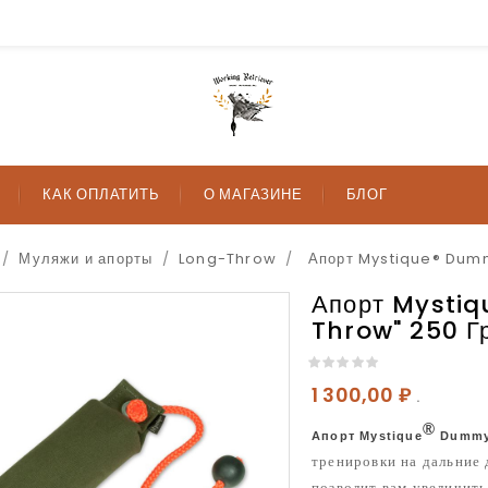
КАК ОПЛАТИТЬ
О МАГАЗИНЕ
БЛОГ
Муляжи и апорты
Long-Throw
Апорт Mystique® Dum
Апорт Mysti
Throw" 250 Г
1 300,00 ₽
.
®
Апорт Mystique
Dummy 
тренировки на дальние
позволит вам увеличить