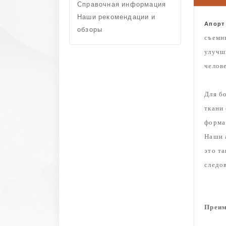
Справочная информация
Наши рекомендации и
Апорт
обзоры
съемн
улуч
челов
Для б
ткани 
форма
Наши 
это т
следо
Преи