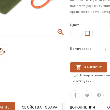
помогает улучшить вни
оранжевого цвета, кото
Цвет
Б

Синий
Фиолетовый
Черный
Хаки
,00 ₽
Mystique ® Bird Dog...
Количество
 ₽
e® Dummy Ball 150 Грамм
,00 ₽
Mystique ® Bird Dog...

В КОРЗИНУ

Товар в наличии 
и отгрузки
АНИЕ
СВОЙСТВА ТОВАРА
ДОПОЛНЕНИЯ