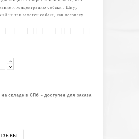
мание и концентрацию собаки
.
Шнур
рый не так заметен собаке, как человеку.
елый
Желтый
Голубой
Зеленый
Камуфляж-
Камуфляж-
Красный
Неон-
Оранжевый
Розовый
Розовый-
Лес
Хаки
Зеленый
Темный
на складе в СПб - доступен для заказа
ОТЗЫВЫ