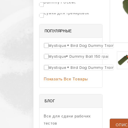
ПОПУЛЯРНЫЕ
2 300
Апорт 
1 540,00
Mystiqu
2 300
Апорт 
Показать Все Товары
БЛОГ
Все для сдачи рабочих
тестов
ОПИС