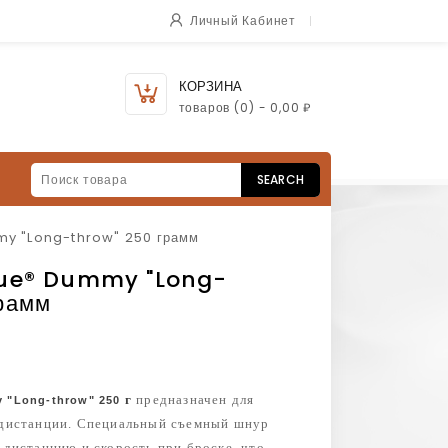
Личный Кабинет
КОРЗИНА
товаров
(0)
- 0,00 ₽
SEARCH
my "Long-throw" 250 грамм
que® Dummy "Long-
рамм
г
предназначен для
"Long-throw" 250
 дистанции. Специальный съемный шнур
 дистанцию и скорость при броске, что