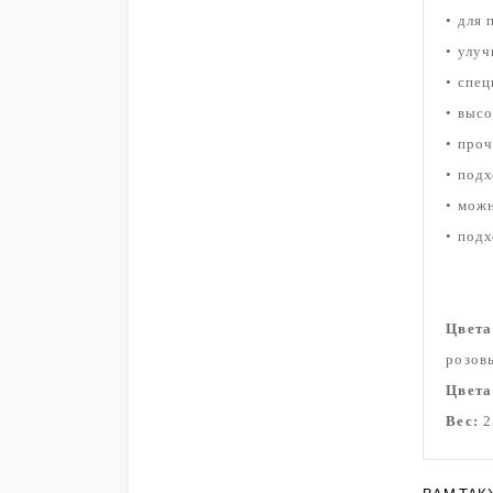
• для
• улу
• спе
• выс
• про
• под
• мож
• под
Цвета
розов
Цвета
Вес:
2