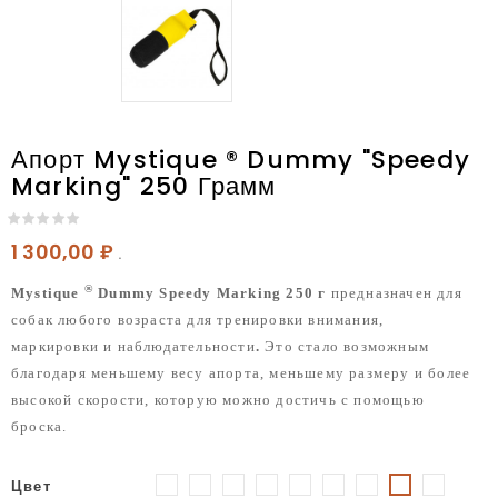
Апорт Mystique ® Dummy "Speedy
Marking" 250 Грамм
1 300,00 ₽
.
®
Mystique
Dummy Speedy
Marking
250 г
предназначен для
собак любого возраста для тренировки внимания,
маркировки и наблюдательности
.
Это стало возможным
благодаря меньшему весу апорта, меньшему размеру и более
высокой скорости, которую можно достичь с помощью
броска.
Цвет
Белый-
Белый-
Белый-
Голубой-
Голубой-
Желтый-
Желтый-
Фиоле
Желтый-