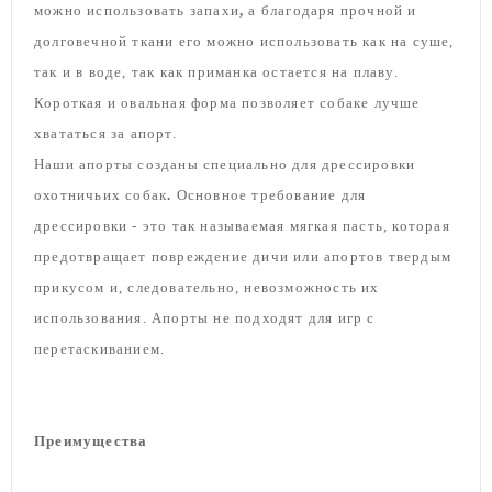
можно использовать запахи
,
а благодаря прочной и
долговечной ткани его можно использовать как на суше,
так и в воде, так как приманка остается на плаву.
Короткая и овальная форма позволяет собаке лучше
хвататься за апорт.
Наши апорты созданы специально для
дрессировки
охотничьих собак
.
Основное требование для
дрессировки - это так называемая мягкая пасть, которая
предотвращает повреждение дичи или апортов твердым
прикусом и, следовательно, невозможность их
использования. Апорты не подходят для игр с
перетаскиванием.
Преимущества