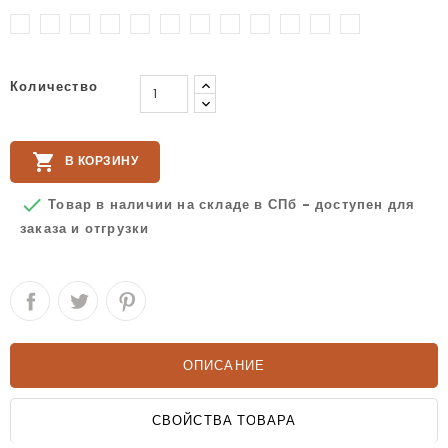
Черный
Хаки
Зеленый
Белый
Черный
Белый
Синий
Черны
Черный
Фиолетовый-
Неон-
Неон-
Оранжевый-
Оранжевый-
Розовый-
Розовый-
Розовый-
Розовый-
Красный-
Красный-
Белый-
Белый
Зеленый-
Зеленый-
Белый
Зеленый
Темный-
Темный-
Черный
Белый
Белый
Черный
Синий
Белый
Черный
Белый
Черный
Количество

В КОРЗИНУ

Товар в наличии на складе в СПб - доступен для
заказа и отгрузки
ОПИСАНИЕ
СВОЙСТВА ТОВАРА