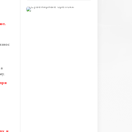
ют.
взнос
на
му.
при
ру и