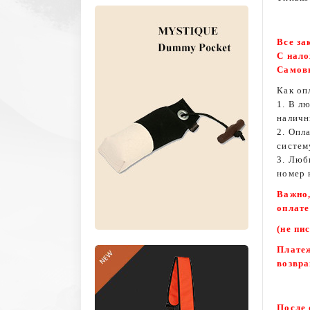
Все за
С нало
Самовы
Как оп
1. В л
наличн
2. Опл
систем
3. Люб
номер 
Важно,
оплате
(не пи
Платеж
возвра
После 