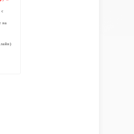
 с
е на
нлайн)