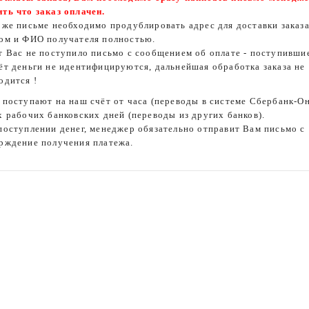
ть что заказ оплачен.
 же письме необходимо продублировать адрес для доставки заказа
ом и ФИО получателя полностью.
т Вас не поступило письмо с сообщением об оплате - поступивши
ёт деньги не идентифицируются, дальнейшая обработка заказа не
одится !
 поступают на наш счёт от часа (переводы в системе Сбербанк-О
х рабочих банковских дней (переводы из других банков).
поступлении денег, менеджер обязательно отправит Вам письмо с
рждение получения платежа.
,00 ₽
Mystique ® Bird Dog...
 ₽
e® Dummy Ball 150 Грамм
,00 ₽
Mystique ® Bird Dog...