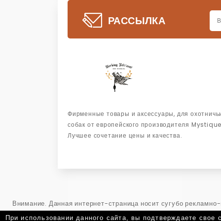
РАССЫЛКА
Фирменные товары и аксессуары, для охотничь
собак от европейского производителя Mystique
Лучшее сочетание цены и качества.
Внимание. Данная интернет-страница носит сугубо рекламно
Гражданского кодекса РФ. Точную и окончательную информаци
При использовании данного сайта, вы подтверждаете свое 