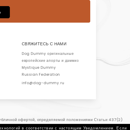
СВЯЖИТЕСЬ С НАМИ
Dog Dummy оригинальные
европейские апорты и даммиз
Mystique Dummy
Russian Federation
info@dog-dummy.ru
публичной офертой, определяемой положениями Статьи 437(2)
связавшись с нами по телефону: (812) 716-78-33, или email:
технологий в соответствии с настоящим Уведомлением. Если