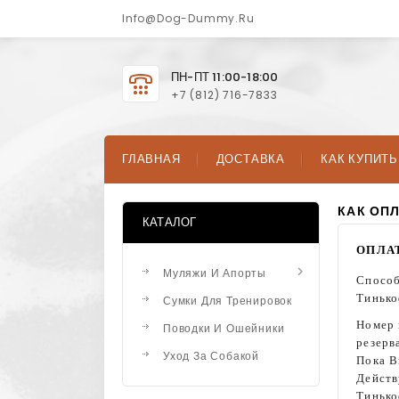
Info@dog-Dummy.ru
ПН-ПТ 11:00-18:00
+7 (812) 716-7833
ГЛАВНАЯ
ДОСТАВКА
КАК КУПИТЬ
КАК ОП
КАТАЛОГ
ОПЛА

Муляжи И Апорты
Способ
Тинько
Сумки Для Тренировок
Номер 
Поводки И Ошейники
резерва
Уход За Собакой
Пока В
Действ
Тинько