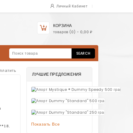
Личный Кабинет
КОРЗИНА
товаров
(0)
- 0,00 ₽
SEARCH
оплатить
ЛУЧШИЕ ПРЕДЛОЖЕНИЯ
1 40
Апор
1 350,00 ₽
Апорт Dummy
м
1 200,00 ₽
Апорт Dummy
Показать Все
**18.