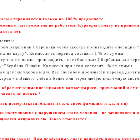
казы отправляются только по 100% предоплате.
женным платежом мы не работаем. Курьеры оплату не принима
воза нет.
латить:
юбом отделении Сбербанка через кассира производите операцию "
ых на карту". Комиссия за перевод составит 1 % от суммы.
ату так же можно производить через банкомат Сбербанка или чере
у Сбербанк-Онлайн. Комиссия при этом составит 1% от суммы.
ым другим удобным для Вас способом произвести перевод денег 
карты - с Вашего счёта в банке или через любую платёжную систе
 обратите внимание: никаких комментариев, примечаний и смс 
 заказа не писать !
сать номер заказа, оплата за з.ч. свою фамилию и т.д. и т.п)
и поступившие с нарушением этого условия - не зачисляются и
щаются отправителю. Заказ отменяется.
оплаты заказа, Вам необходимо сразу написать письмо менедже