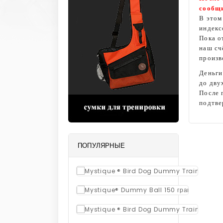
сообщи
В этом
индекс
Пока о
наш сч
произв
Деньги
до дву
После 
подтве
ПОПУЛЯРНЫЕ
2 300
Апорт 
1 540,00
Mystiqu
2 300
Апорт 