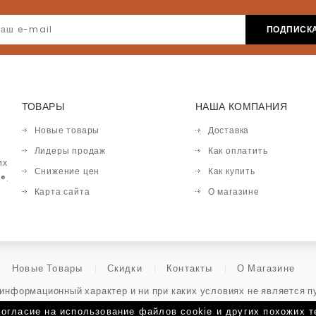
ТОВАРЫ
НАША КОМПАНИЯ
Новые товары
Доставка
Лидеры продаж
Как оплатить
их
Снижение цен
Как купить
®.
Карта сайта
О магазине
Новые Товары
Скидки
Контакты
О Магазине
-информационный характер и ни при каких условиях не является 
ю о наличии и стоимости указанных товаров Вы можете получить, 
согласие на использование файлов cookie и других похожих 