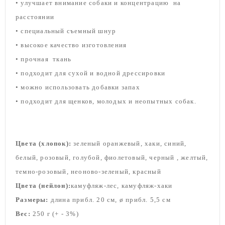
• улучшает внимание собаки и
концентрацию
на
расстоянии
• специальный съемный шнур
• высокое качество изготовления
• прочная
ткань
• подходит для сухой и водной дрессировки
• можно использовать добавки запах
• подходит для щенков, молодых и неопытных собак.
Цвета (хлопок):
зеленый оранжевый, хаки, синий,
белый, розовый, голубой, фиолетовый, черный , желтый,
темно-розовый, неоново-зеленый, красный
Цвета (нейлон):
камуфляж-лес, камуфляж-хаки
Размеры:
длина прибл. 20 см, ø прибл. 5,5 см
Вес:
250 г (+ - 3%)