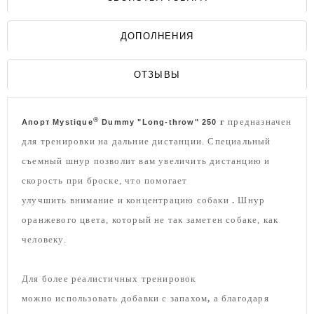
ДОПОЛНЕНИЯ
ОТЗЫВЫ
®
г
предназначен
Апорт Mystique
Dummy "Long-throw" 250
для тренировки на дальние дистанции. Специальный
съемный шнур позволит вам увеличить дистанцию и
скорость при броске, что помогает
улучшить
внимание
и
концентрацию
собаки
.
Шнур
оранжевого цвета, который не так заметен собаке, как
человеку.
Для более реалистичных тренировок
можно использовать добавки с запахом
,
а благодаря