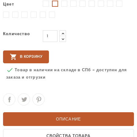
Цвет
Белый
Голубой
Зеленый
Камуфляж-
Камуфляж-
Красный
Неон-
Оранж
Желтый
Лес
Хаки
Зеленый
Розовый
Розовый-
Синий
Фиолетовый
Хаки
Черный
Темный
Количество

В КОРЗИНУ

Товар в наличии на складе в СПб - доступен для
заказа и отгрузки
ОПИСАНИЕ
СВОЙСТВА ТОВАРА