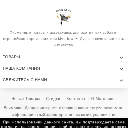
Фирменные товары и аксессуары, для охотничьих собак от
европейского производителя Mystique®. Лучшее сочетание цены
и качества.
ТОВАРЫ

НАША КОМПАНИЯ

СВЯЖИТЕСЬ С НАМИ

Новые Товары
Скидки
Контакты
О Магазине
Внимание. Данная интернет-страница носит сугубо рекламно-
информационный характер и ни при каких условиях не
является публичной офертой, определяемой положениями
При использовании данного сайта, вы подтверждаете свое
согласие на использование файлов cookie и других похожих