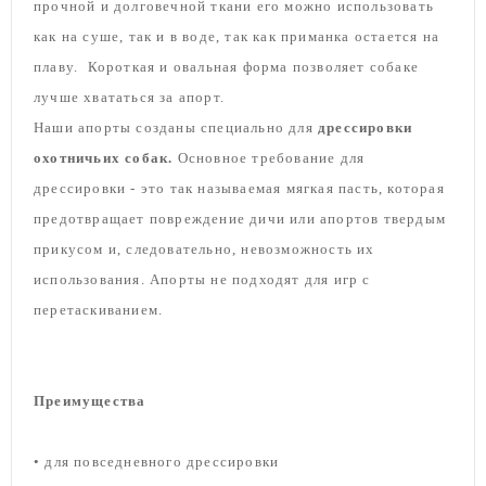
прочной и долговечной ткани его можно использовать
как на суше, так и в воде, так как приманка остается на
плаву.
Короткая и овальная форма позволяет собаке
лучше хвататься за апорт.
Наши апорты созданы специально для
дрессировки
охотничьих собак.
Основное требование для
дрессировки - это так называемая мягкая пасть, которая
предотвращает повреждение дичи или апортов твердым
прикусом и, следовательно, невозможность их
использования. Апорты не подходят для игр с
перетаскиванием.
Преимущества
• для повседневного дрессировки